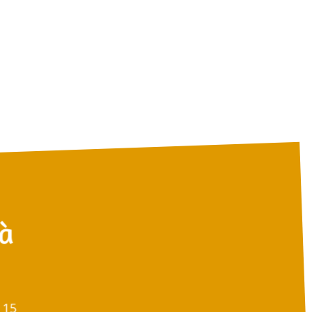
 à
 15