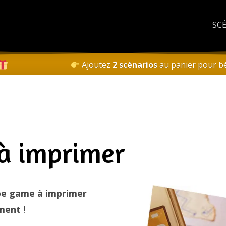
SC
Ajoutez
2 scénarios
au panier pour bé
à imprimer
pe game à imprimer
ement
!