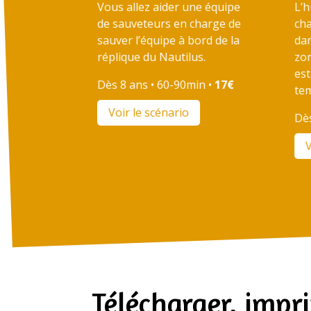
Vous allez aider une équipe
L’
de sauveteurs en charge de
cha
sauver l’équipe à bord de la
da
réplique du Nautilus.
zom
est
Dès 8 ans • 60-90min •
17€
te
Voir le scénario
Dès
V
Télécharger, impri