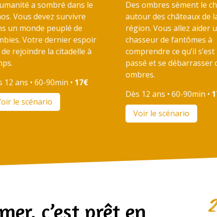
humanité a sombré dans le
Des ombres sèment le c
os. Vous devez survivre
autour des châteaux de l
ns un monde peuplé de
région. Vous allez aider 
bies. Votre dernier espoir
chasseur de fantômes à
 de rejoindre la citadelle à
comprendre ce qu’il s’est
mps.
passé et se débarrasser 
ombres.
 12 ans • 60-90min •
17€
Dès 12 ans • 60-90min •
1
oir le scénario
Voir le scénario
mer, c’est prêt en