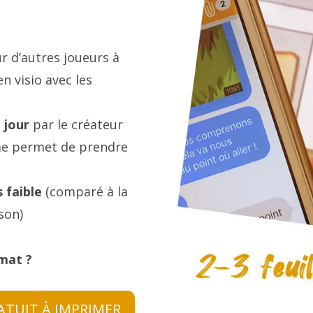
 d’autres joueurs à
n visio avec les
 jour
par le créateur
 me permet de prendre
 faible
(comparé à la
ison)
rmat ?
ATUIT À IMPRIMER