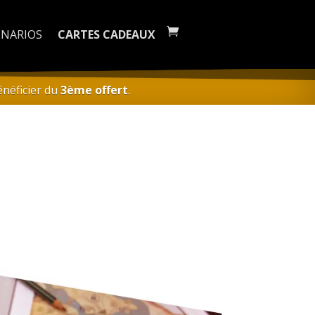
ÉNARIOS
CARTES CADEAUX
néficier du
3ème offert
.