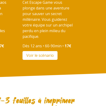
haos
Cet Escape Game vous
a
plonge dans une aventure
un
pour sauver un secret
millénaire. Vous guiderez
votre équipe sur un archipel
des
perdu en plein milieu du
pacifique.
7€
Dès 12 ans • 60-90min •
17€
Voir le scénario