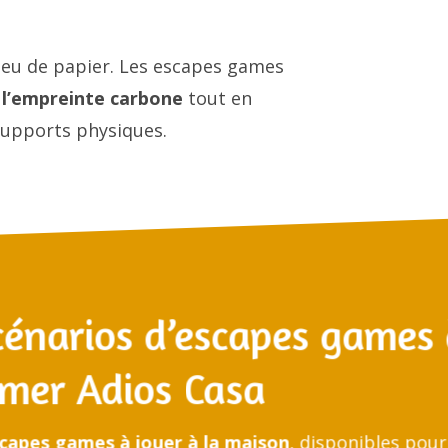
s peu de papier. Les escapes games
r l’empreinte carbone
tout en
 supports physiques.
cénarios d’escapes games
mer Adios Casa
capes games à jouer à la maison
, disponibles pour