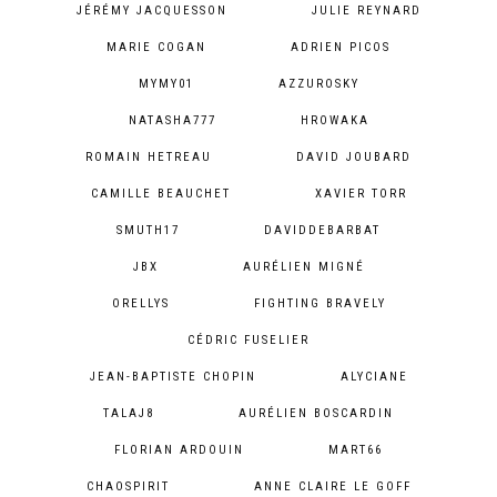
JÉRÉMY JACQUESSON
JULIE REYNARD
MARIE COGAN
ADRIEN PICOS
MYMY01
AZZUROSKY
NATASHA777
HROWAKA
ROMAIN HETREAU
DAVID JOUBARD
CAMILLE BEAUCHET
XAVIER TORR
SMUTH17
DAVIDDEBARBAT
JBX
AURÉLIEN MIGNÉ
ORELLYS
FIGHTING BRAVELY
CÉDRIC FUSELIER
JEAN-BAPTISTE CHOPIN
ALYCIANE
TALAJ8
AURÉLIEN BOSCARDIN
FLORIAN ARDOUIN
MART66
CHAOSPIRIT
ANNE CLAIRE LE GOFF