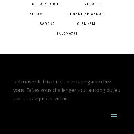
MÉLODY DIDIER
VERODEH
SERUM
CLÉMENTINE ABDOU
ISADO80
CLEMKEM
SALEM6752
Retrouvez le frisson d’un escape game chez
vous. Faîtes vous challenger tout au long du jeu
par un coéquipier virtuel.