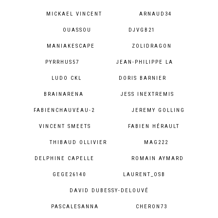
MICKAEL VINCENT
ARNAUD34
OUASSOU
DJVGB21
MANIAKESCAPE
ZOLIDRAGON
PYRRHUS57
JEAN-PHILIPPE LA
LUDO CKL
DORIS BARNIER
BRAINARENA
JESS INEXTREMIS
FABIENCHAUVEAU-2
JEREMY GOLLING
VINCENT SMEETS
FABIEN HÉRAULT
THIBAUD OLLIVIER
MAG222
DELPHINE CAPELLE
ROMAIN AYMARD
GEGE26140
LAURENT_OSB
DAVID DUBESSY-DELOUVÉ
PASCALESANNA
CHERON73