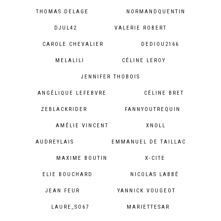
THOMAS DELAGE
NORMANDQUENTIN
DJUL42
VALERIE ROBERT
CAROLE CHEVALIER
DEDIOU2166
MELALILI
CÉLINE LEROY
JENNIFER THOBOIS
ANGÉLIQUE LEFEBVRE
CÉLINE BRET
ZEBLACKRIDER
FANNYOUTREQUIN
AMÉLIE VINCENT
XNOLL
AUDREYLAIS
EMMANUEL DE TAILLAC
MAXIME BOUTIN
X-CITE
ELIE BOUCHARD
NICOLAS LABBÉ
JEAN FEUR
YANNICK VOUGEOT
LAURE_SO67
MARIETTESAR