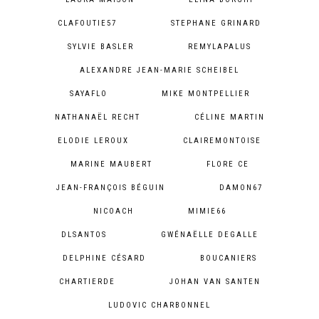
CLAFOUTIE57
STEPHANE GRINARD
SYLVIE BASLER
REMYLAPALUS
ALEXANDRE JEAN-MARIE SCHEIBEL
SAYAFLO
MIKE MONTPELLIER
NATHANAËL RECHT
CÉLINE MARTIN
ELODIE LEROUX
CLAIREMONTOISE
MARINE MAUBERT
FLORE CE
JEAN-FRANÇOIS BÉGUIN
DAMON67
NICOACH
MIMIE66
DLSANTOS
GWÉNAËLLE DEGALLE
DELPHINE CÉSARD
BOUCANIERS
CHARTIERDE
JOHAN VAN SANTEN
LUDOVIC CHARBONNEL