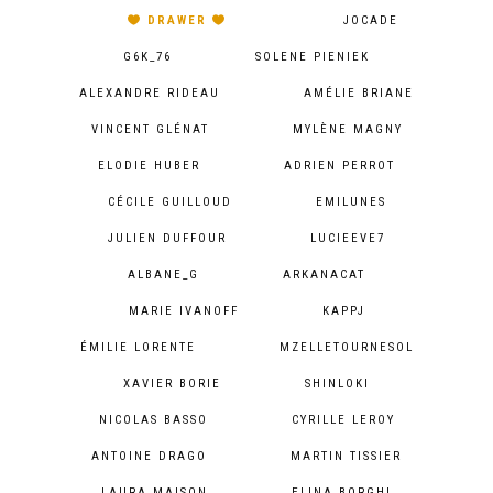
DRAWER
JOCADE
G6K_76
SOLENE PIENIEK
ALEXANDRE RIDEAU
AMÉLIE BRIANE
VINCENT GLÉNAT
MYLÈNE MAGNY
ELODIE HUBER
ADRIEN PERROT
CÉCILE GUILLOUD
EMILUNES
JULIEN DUFFOUR
LUCIEEVE7
ALBANE_G
ARKANACAT
MARIE IVANOFF
KAPPJ
ÉMILIE LORENTE
MZELLETOURNESOL
XAVIER BORIE
SHINLOKI
NICOLAS BASSO
CYRILLE LEROY
ANTOINE DRAGO
MARTIN TISSIER
LAURA MAISON
ELINA BORGHI