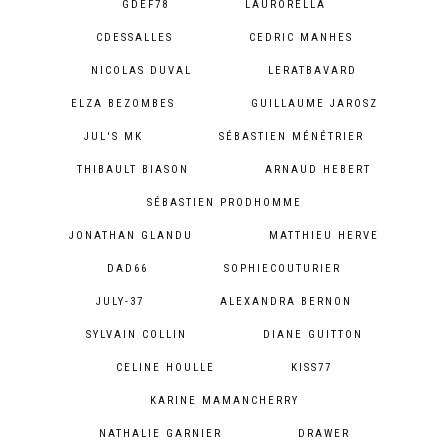
GDEF78
LAURORELLA
CDESSALLES
CEDRIC MANHES
NICOLAS DUVAL
LERATBAVARD
ELZA BEZOMBES
GUILLAUME JAROSZ
JUL'S MK
SÉBASTIEN MÉNÉTRIER
THIBAULT BIASON
ARNAUD HEBERT
SÉBASTIEN PRODHOMME
JONATHAN GLANDU
MATTHIEU HERVE
DAD66
SOPHIECOUTURIER
JULY-37
ALEXANDRA BERNON
SYLVAIN COLLIN
DIANE GUITTON
CELINE HOULLE
KISS77
KARINE MAMANCHERRY
NATHALIE GARNIER
DRAWER