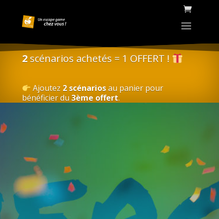
2
scénarios achetés = 1 OFFERT !
Ajoutez
2 scénarios
au panier pour
bénéficier du
3ème offert
.