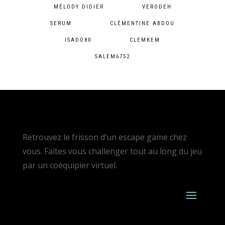
MÉLODY DIDIER
VERODEH
SERUM
CLÉMENTINE ABDOU
ISADO80
CLEMKEM
SALEM6752
Retrouvez le frisson d’un escape game chez
vous. Faîtes vous challenger tout au long du jeu
par un coéquipier virtuel.