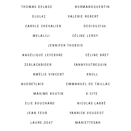
THOMAS DELAGE
NORMANDQUENTIN
DJUL42
VALERIE ROBERT
CAROLE CHEVALIER
DEDIOU2166
MELALILI
CÉLINE LEROY
JENNIFER THOBOIS
ANGÉLIQUE LEFEBVRE
CÉLINE BRET
ZEBLACKRIDER
FANNYOUTREQUIN
AMÉLIE VINCENT
XNOLL
AUDREYLAIS
EMMANUEL DE TAILLAC
MAXIME BOUTIN
X-CITE
ELIE BOUCHARD
NICOLAS LABBÉ
JEAN FEUR
YANNICK VOUGEOT
LAURE_SO67
MARIETTESAR