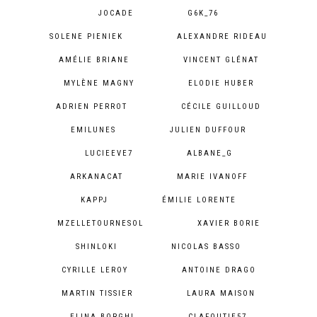
JOCADE
G6K_76
SOLENE PIENIEK
ALEXANDRE RIDEAU
AMÉLIE BRIANE
VINCENT GLÉNAT
MYLÈNE MAGNY
ELODIE HUBER
ADRIEN PERROT
CÉCILE GUILLOUD
EMILUNES
JULIEN DUFFOUR
LUCIEEVE7
ALBANE_G
ARKANACAT
MARIE IVANOFF
KAPPJ
ÉMILIE LORENTE
MZELLETOURNESOL
XAVIER BORIE
SHINLOKI
NICOLAS BASSO
CYRILLE LEROY
ANTOINE DRAGO
MARTIN TISSIER
LAURA MAISON
ELINA BORGHI
CLAFOUTIE57