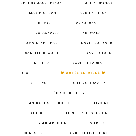
JÉRÉMY JACQUESSON
JULIE REYNARD
MARIE COGAN
ADRIEN PICOS
MYMY01
AZZUROSKY
NATASHA777
HROWAKA
ROMAIN HETREAU
DAVID JOUBARD
CAMILLE BEAUCHET
XAVIER TORR
SMUTH17
DAVIDDEBARBAT
JBX
AURÉLIEN MIGNÉ
ORELLYS
FIGHTING BRAVELY
CÉDRIC FUSELIER
JEAN-BAPTISTE CHOPIN
ALYCIANE
TALAJ8
AURÉLIEN BOSCARDIN
FLORIAN ARDOUIN
MART66
CHAOSPIRIT
ANNE CLAIRE LE GOFF