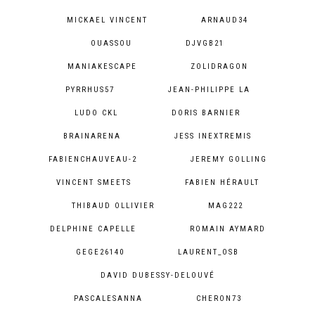
MICKAEL VINCENT
ARNAUD34
OUASSOU
DJVGB21
MANIAKESCAPE
ZOLIDRAGON
PYRRHUS57
JEAN-PHILIPPE LA
LUDO CKL
DORIS BARNIER
BRAINARENA
JESS INEXTREMIS
FABIENCHAUVEAU-2
JEREMY GOLLING
VINCENT SMEETS
FABIEN HÉRAULT
THIBAUD OLLIVIER
MAG222
DELPHINE CAPELLE
ROMAIN AYMARD
GEGE26140
LAURENT_OSB
DAVID DUBESSY-DELOUVÉ
PASCALESANNA
CHERON73