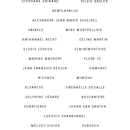
STEPHANE GRINARD
SYLVIE BASLER
REMYLAPALUS
ALEXANDRE JEAN-MARIE SCHEIBEL
SAYAFLO
MIKE MONTPELLIER
NATHANAËL RECHT
CÉLINE MARTIN
ELODIE LEROUX
CLAIREMONTOISE
MARINE MAUBERT
FLORE CE
JEAN-FRANÇOIS BÉGUIN
DAMON67
NICOACH
MIMIE66
DLSANTOS
GWÉNAËLLE DEGALLE
DELPHINE CÉSARD
BOUCANIERS
CHARTIERDE
JOHAN VAN SANTEN
LUDOVIC CHARBONNEL
MÉLODY DIDIER
VERODEH