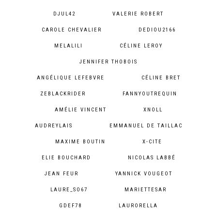
DJUL42
VALERIE ROBERT
CAROLE CHEVALIER
DEDIOU2166
MELALILI
CÉLINE LEROY
JENNIFER THOBOIS
ANGÉLIQUE LEFEBVRE
CÉLINE BRET
ZEBLACKRIDER
FANNYOUTREQUIN
AMÉLIE VINCENT
XNOLL
AUDREYLAIS
EMMANUEL DE TAILLAC
MAXIME BOUTIN
X-CITE
ELIE BOUCHARD
NICOLAS LABBÉ
JEAN FEUR
YANNICK VOUGEOT
LAURE_SO67
MARIETTESAR
GDEF78
LAURORELLA