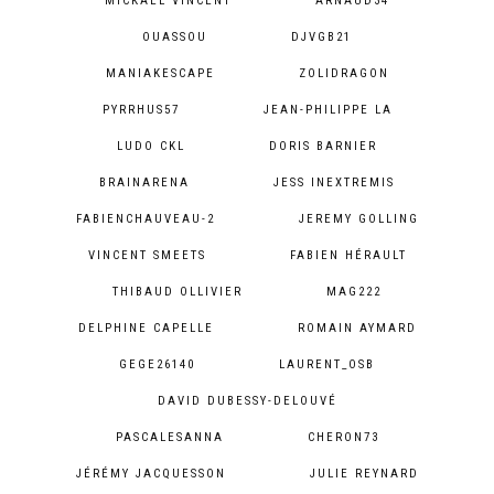
MICKAEL VINCENT
ARNAUD34
OUASSOU
DJVGB21
MANIAKESCAPE
ZOLIDRAGON
PYRRHUS57
JEAN-PHILIPPE LA
LUDO CKL
DORIS BARNIER
BRAINARENA
JESS INEXTREMIS
FABIENCHAUVEAU-2
JEREMY GOLLING
VINCENT SMEETS
FABIEN HÉRAULT
THIBAUD OLLIVIER
MAG222
DELPHINE CAPELLE
ROMAIN AYMARD
GEGE26140
LAURENT_OSB
DAVID DUBESSY-DELOUVÉ
PASCALESANNA
CHERON73
JÉRÉMY JACQUESSON
JULIE REYNARD