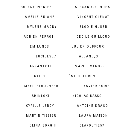
SOLENE PIENIEK
ALEXANDRE RIDEAU
AMÉLIE BRIANE
VINCENT GLÉNAT
MYLÈNE MAGNY
ELODIE HUBER
ADRIEN PERROT
CÉCILE GUILLOUD
EMILUNES
JULIEN DUFFOUR
LUCIEEVE7
ALBANE_G
ARKANACAT
MARIE IVANOFF
KAPPJ
ÉMILIE LORENTE
MZELLETOURNESOL
XAVIER BORIE
SHINLOKI
NICOLAS BASSO
CYRILLE LEROY
ANTOINE DRAGO
MARTIN TISSIER
LAURA MAISON
ELINA BORGHI
CLAFOUTIE57