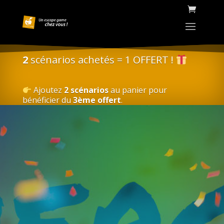
2
scénarios achetés = 1 OFFERT !
Ajoutez
2 scénarios
au panier pour
bénéficier du
3ème offert
.