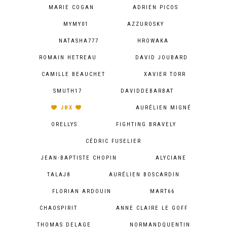
MARIE COGAN
ADRIEN PICOS
MYMY01
AZZUROSKY
NATASHA777
HROWAKA
ROMAIN HETREAU
DAVID JOUBARD
CAMILLE BEAUCHET
XAVIER TORR
SMUTH17
DAVIDDEBARBAT
JBX
AURÉLIEN MIGNÉ
ORELLYS
FIGHTING BRAVELY
CÉDRIC FUSELIER
JEAN-BAPTISTE CHOPIN
ALYCIANE
TALAJ8
AURÉLIEN BOSCARDIN
FLORIAN ARDOUIN
MART66
CHAOSPIRIT
ANNE CLAIRE LE GOFF
THOMAS DELAGE
NORMANDQUENTIN