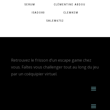
SERUM
CLÉMENTINE ABDOU
ISADO80
CLEMKEM
SALEM6752
Retrouvez le frisson d’un escape game chez
vous. Faîtes vous challenger tout au long du jeu
par un coéquipier virtuel.