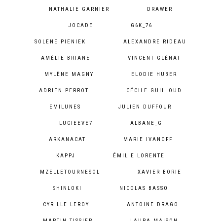
NATHALIE GARNIER
DRAWER
JOCADE
G6K_76
SOLENE PIENIEK
ALEXANDRE RIDEAU
AMÉLIE BRIANE
VINCENT GLÉNAT
MYLÈNE MAGNY
ELODIE HUBER
ADRIEN PERROT
CÉCILE GUILLOUD
EMILUNES
JULIEN DUFFOUR
LUCIEEVE7
ALBANE_G
ARKANACAT
MARIE IVANOFF
KAPPJ
ÉMILIE LORENTE
MZELLETOURNESOL
XAVIER BORIE
SHINLOKI
NICOLAS BASSO
CYRILLE LEROY
ANTOINE DRAGO
MARTIN TISSIER
LAURA MAISON