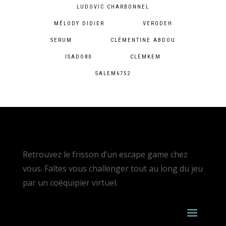
LUDOVIC CHARBONNEL
MÉLODY DIDIER
VERODEH
SERUM
CLÉMENTINE ABDOU
ISADO80
CLEMKEM
SALEM6752
Retrouvez le frisson d’un escape game chez
vous. Faîtes vous challenger tout au long du jeu
par un coéquipier virtuel.