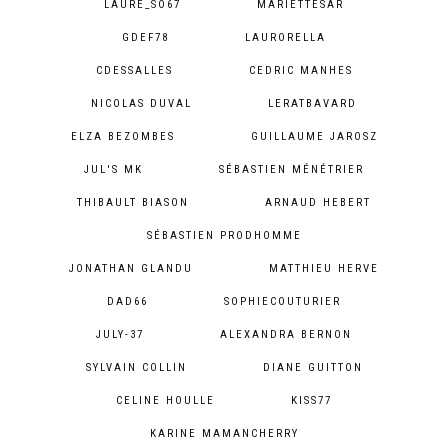
LAURE_SO67
MARIETTESAR
GDEF78
LAURORELLA
CDESSALLES
CEDRIC MANHES
NICOLAS DUVAL
LERATBAVARD
ELZA BEZOMBES
GUILLAUME JAROSZ
JUL'S MK
SÉBASTIEN MÉNÉTRIER
THIBAULT BIASON
ARNAUD HEBERT
SÉBASTIEN PRODHOMME
JONATHAN GLANDU
MATTHIEU HERVE
DAD66
SOPHIECOUTURIER
JULY-37
ALEXANDRA BERNON
SYLVAIN COLLIN
DIANE GUITTON
CELINE HOULLE
KISS77
KARINE MAMANCHERRY