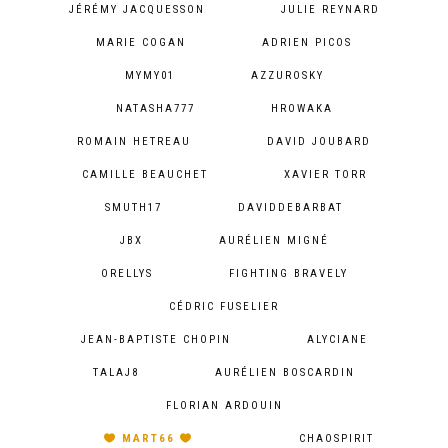
JÉRÉMY JACQUESSON
JULIE REYNARD
MARIE COGAN
ADRIEN PICOS
MYMY01
AZZUROSKY
NATASHA777
HROWAKA
ROMAIN HETREAU
DAVID JOUBARD
CAMILLE BEAUCHET
XAVIER TORR
SMUTH17
DAVIDDEBARBAT
JBX
AURÉLIEN MIGNÉ
ORELLYS
FIGHTING BRAVELY
CÉDRIC FUSELIER
JEAN-BAPTISTE CHOPIN
ALYCIANE
TALAJ8
AURÉLIEN BOSCARDIN
FLORIAN ARDOUIN
MART66
CHAOSPIRIT