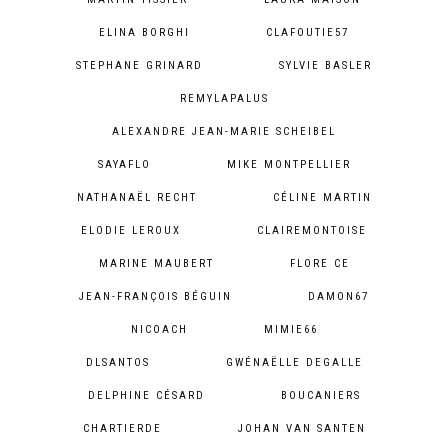
ELINA BORGHI
CLAFOUTIE57
STEPHANE GRINARD
SYLVIE BASLER
REMYLAPALUS
ALEXANDRE JEAN-MARIE SCHEIBEL
SAYAFLO
MIKE MONTPELLIER
NATHANAËL RECHT
CÉLINE MARTIN
ELODIE LEROUX
CLAIREMONTOISE
MARINE MAUBERT
FLORE CE
JEAN-FRANÇOIS BÉGUIN
DAMON67
NICOACH
MIMIE66
DLSANTOS
GWÉNAËLLE DEGALLE
DELPHINE CÉSARD
BOUCANIERS
CHARTIERDE
JOHAN VAN SANTEN