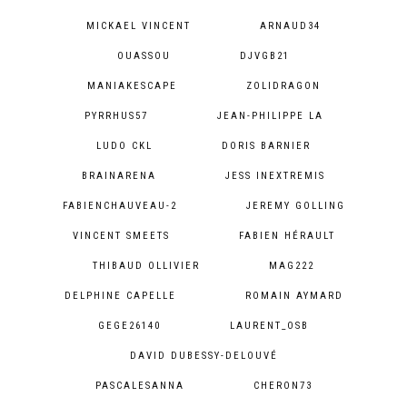
MICKAEL VINCENT
ARNAUD34
OUASSOU
DJVGB21
MANIAKESCAPE
ZOLIDRAGON
PYRRHUS57
JEAN-PHILIPPE LA
LUDO CKL
DORIS BARNIER
BRAINARENA
JESS INEXTREMIS
FABIENCHAUVEAU-2
JEREMY GOLLING
VINCENT SMEETS
FABIEN HÉRAULT
THIBAUD OLLIVIER
MAG222
DELPHINE CAPELLE
ROMAIN AYMARD
GEGE26140
LAURENT_OSB
DAVID DUBESSY-DELOUVÉ
PASCALESANNA
CHERON73