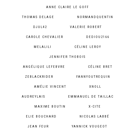
ANNE CLAIRE LE GOFF
THOMAS DELAGE
NORMANDQUENTIN
DJUL42
VALERIE ROBERT
CAROLE CHEVALIER
DEDIOU2166
MELALILI
CÉLINE LEROY
JENNIFER THOBOIS
ANGÉLIQUE LEFEBVRE
CÉLINE BRET
ZEBLACKRIDER
FANNYOUTREQUIN
AMÉLIE VINCENT
XNOLL
AUDREYLAIS
EMMANUEL DE TAILLAC
MAXIME BOUTIN
X-CITE
ELIE BOUCHARD
NICOLAS LABBÉ
JEAN FEUR
YANNICK VOUGEOT