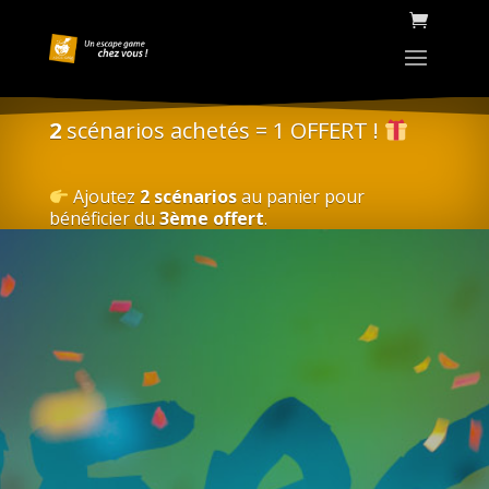
2
scénarios achetés = 1 OFFERT !
Ajoutez
2 scénarios
au panier pour
bénéficier du
3ème offert
.