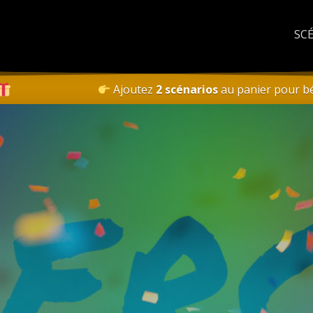
SC
Ajoutez
2 scénarios
au panier pour bé