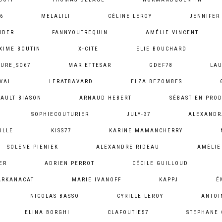
6
MELALILI
CÉLINE LEROY
JENNIFER
IDER
FANNYOUTREQUIN
AMÉLIE VINCENT
XIME BOUTIN
X-CITE
ELIE BOUCHARD
URE_SO67
MARIETTESAR
GDEF78
LAU
VAL
LERATBAVARD
ELZA BEZOMBES
BAULT BIASON
ARNAUD HEBERT
SÉBASTIEN PR
SOPHIECOUTURIER
JULY-37
ALEXANDR
ULLE
KISS77
KARINE MAMANCHERRY
SOLENE PIENIEK
ALEXANDRE RIDEAU
AMÉLIE
ER
ADRIEN PERROT
CÉCILE GUILLOUD
ARKANACAT
MARIE IVANOFF
KAPPJ
É
NICOLAS BASSO
CYRILLE LEROY
ANTOI
ELINA BORGHI
CLAFOUTIE57
STEPHANE 