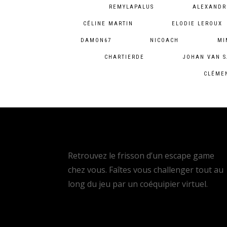
REMYLAPALUS
ALEXANDR
CÉLINE MARTIN
ELODIE LEROUX
DAMON67
NICOACH
MI
CHARTIERDE
JOHAN VAN 
CLÉME
Retrouvez le frisson d’un escape game
chez vous. Faîtes vous challenger tout au
long du jeu par un coéquipier virtuel.