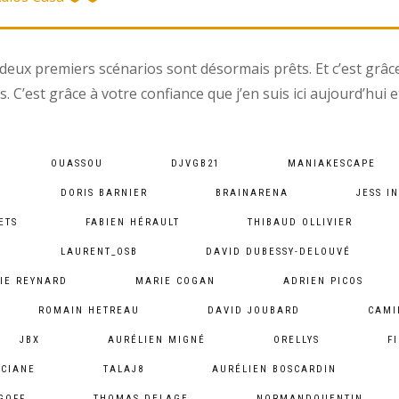
deux premiers scénarios sont désormais prêts. Et c’est grâce 
os. C’est grâce à votre confiance que j’en suis ici aujourd’hui e
OUASSOU
DJVGB21
MANIAKESCAPE
DORIS BARNIER
BRAINARENA
JESS I
ETS
FABIEN HÉRAULT
THIBAUD OLLIVIER
LAURENT_OSB
DAVID DUBESSY-DELOUVÉ
IE REYNARD
MARIE COGAN
ADRIEN PICOS
ROMAIN HETREAU
DAVID JOUBARD
CAMI
JBX
AURÉLIEN MIGNÉ
ORELLYS
F
YCIANE
TALAJ8
AURÉLIEN BOSCARDIN
GOFF
THOMAS DELAGE
NORMANDQUENTIN