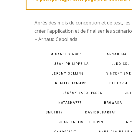
Après des mois de conception et de test, les 
créer l’application et de finaliser les scénari
– Arnaud Cebollada
MICKAEL VINCENT
ARNAUD34
JEAN-PHILIPPE LA
LUDO CKL
JEREMY GOLLING
VINCENT SME
ROMAIN AYMARD
GEGE26140
JÉRÉMY JACQUESSON
JUL
NATASHA777
HROWAKA
SMUTH17
DAVIDDEBARBAT
JEAN-BAPTISTE CHOPIN
AL
CHAOSPIRIT
ANNE CLAIRE LE 