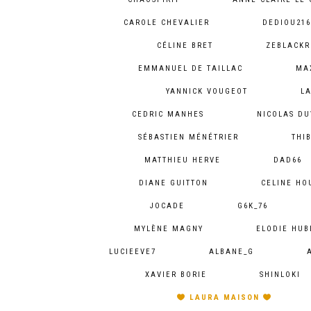
CAROLE CHEVALIER
DEDIOU216
CÉLINE BRET
ZEBLACKR
EMMANUEL DE TAILLAC
MA
YANNICK VOUGEOT
LA
CEDRIC MANHES
NICOLAS DU
SÉBASTIEN MÉNÉTRIER
THI
MATTHIEU HERVE
DAD66
DIANE GUITTON
CELINE HO
JOCADE
G6K_76
MYLÈNE MAGNY
ELODIE HUB
LUCIEEVE7
ALBANE_G
XAVIER BORIE
SHINLOKI
LAURA MAISON