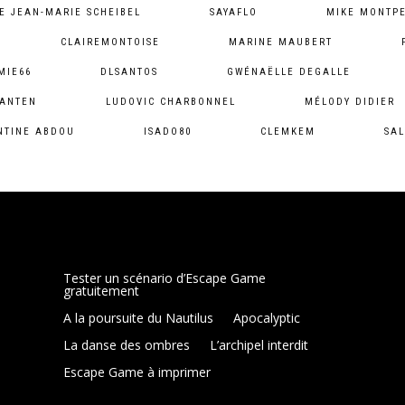
E JEAN-MARIE SCHEIBEL
SAYAFLO
MIKE MONTPE
CLAIREMONTOISE
MARINE MAUBERT
MIE66
DLSANTOS
GWÉNAËLLE DEGALLE
SANTEN
LUDOVIC CHARBONNEL
MÉLODY DIDIER
NTINE ABDOU
ISADO80
CLEMKEM
SAL
Tester un scénario d’Escape Game
gratuitement
A la poursuite du Nautilus
Apocalyptic
La danse des ombres
L’archipel interdit
Escape Game à imprimer