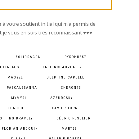
à votre soutient initial qui m’a permis de
t je vous en suis très reconnaissant ♥︎♥︎♥︎
ZOLIDRAGON
PYRRHUS57
NEXTREMIS
FABIENCHAUVEAU-2
MAG222
DELPHINE CAPELLE
PASCALESANNA
CHERON73
MYMY01
AZZUROSKY
LLE BEAUCHET
XAVIER TORR
IGHTING BRAVELY
CÉDRIC FUSELIER
FLORIAN ARDOUIN
MART66
DJUL42
VALERIE ROBERT