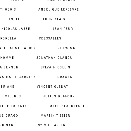
 THOBOIS
ANGÉLIQUE LEFEBVRE
XNOLL
AUDREYLAIS
NICOLAS LABBÉ
JEAN FEUR
RORELLA
CDESSALLES
GUILLAUME JAROSZ
JUL'S MK
ODHOMME
JONATHAN GLANDU
A BERNON
SYLVAIN COLLIN
NATHALIE GARNIER
DRAWER
 BRIANE
VINCENT GLÉNAT
EMILUNES
JULIEN DUFFOUR
MILIE LORENTE
MZELLETOURNESOL
NE DRAGO
MARTIN TISSIER
GRINARD
SYLVIE BASLER