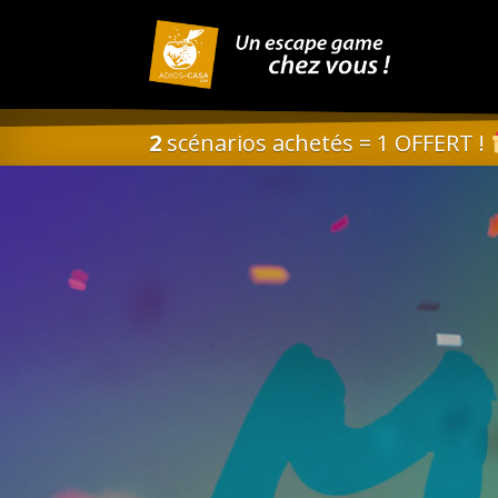
2
scénarios achetés = 1 OFFERT !