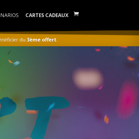
ÉNARIOS
CARTES CADEAUX
néficier du
3ème offert
.