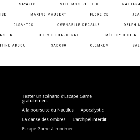
SAYAFLO
MIKE MONTPELLIER
NATHANA
ISE
MARINE MAUBERT
FLORE CE
JEA
DLSANTOS
GWÉNAËLLE DEGALLE
DELPHI
SANTEN
LUDOVIC CHARBONNEL
MÉLODY DIDIER
NTINE ABDOU
ISADO80
CLEMKEM
SAL
Tester un scénario d’Escape Game
gratuitement
A la poursuite du Nautilus
Apocalyptic
La danse des ombres
L’archipel interdit
Escape Game à imprimer