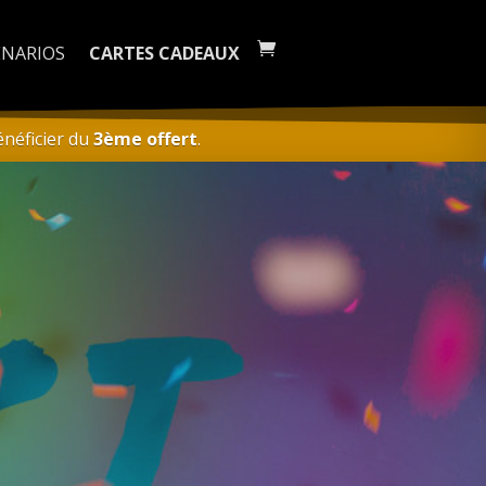
ÉNARIOS
CARTES CADEAUX
néficier du
3ème offert
.