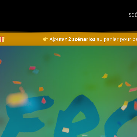
SC
Ajoutez
2 scénarios
au panier pour bé