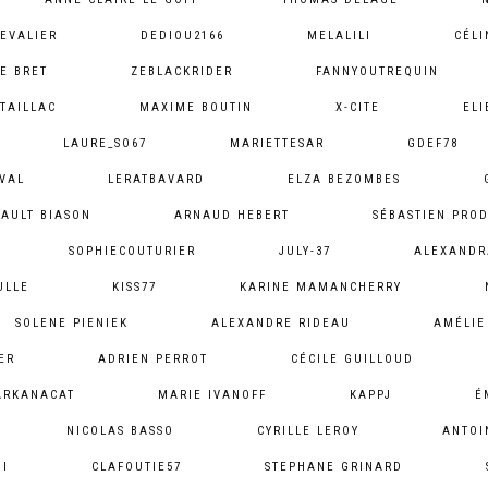
EVALIER
DEDIOU2166
MELALILI
CÉLI
E BRET
ZEBLACKRIDER
FANNYOUTREQUIN
TAILLAC
MAXIME BOUTIN
X-CITE
EL
LAURE_SO67
MARIETTESAR
GDEF78
VAL
LERATBAVARD
ELZA BEZOMBES
BAULT BIASON
ARNAUD HEBERT
SÉBASTIEN PR
SOPHIECOUTURIER
JULY-37
ALEXANDR
ULLE
KISS77
KARINE MAMANCHERRY
SOLENE PIENIEK
ALEXANDRE RIDEAU
AMÉLIE
ER
ADRIEN PERROT
CÉCILE GUILLOUD
ARKANACAT
MARIE IVANOFF
KAPPJ
É
NICOLAS BASSO
CYRILLE LEROY
ANTOI
HI
CLAFOUTIE57
STEPHANE GRINARD