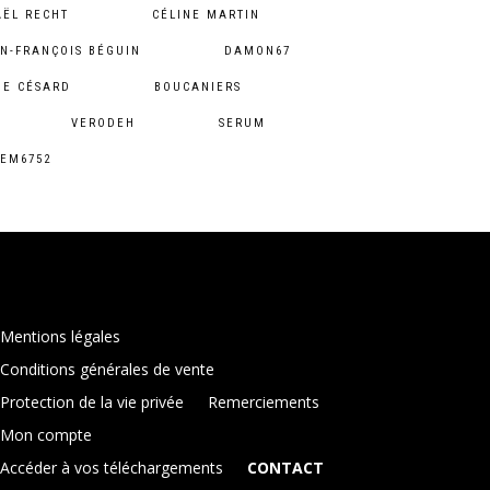
ËL RECHT
CÉLINE MARTIN
N-FRANÇOIS BÉGUIN
DAMON67
NE CÉSARD
BOUCANIERS
VERODEH
SERUM
EM6752
Mentions légales
Conditions générales de vente
Protection de la vie privée
Remerciements
Mon compte
Accéder à vos téléchargements
CONTACT