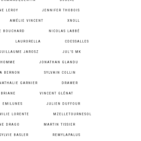
NE LEROY
JENNIFER THOBOIS
AMÉLIE VINCENT
XNOLL
IE BOUCHARD
NICOLAS LABBÉ
LAURORELLA
CDESSALLES
GUILLAUME JAROSZ
JUL'S MK
ODHOMME
JONATHAN GLANDU
A BERNON
SYLVAIN COLLIN
NATHALIE GARNIER
DRAWER
 BRIANE
VINCENT GLÉNAT
EMILUNES
JULIEN DUFFOUR
MILIE LORENTE
MZELLETOURNESOL
NE DRAGO
MARTIN TISSIER
SYLVIE BASLER
REMYLAPALUS