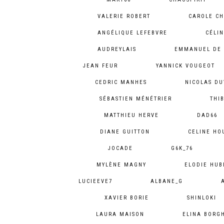
VALERIE ROBERT
CAROLE CH
ANGÉLIQUE LEFEBVRE
CÉLIN
AUDREYLAIS
EMMANUEL DE 
JEAN FEUR
YANNICK VOUGEOT
CEDRIC MANHES
NICOLAS DU
SÉBASTIEN MÉNÉTRIER
THI
MATTHIEU HERVE
DAD66
DIANE GUITTON
CELINE HO
JOCADE
G6K_76
MYLÈNE MAGNY
ELODIE HUB
LUCIEEVE7
ALBANE_G
XAVIER BORIE
SHINLOKI
LAURA MAISON
ELINA BORG