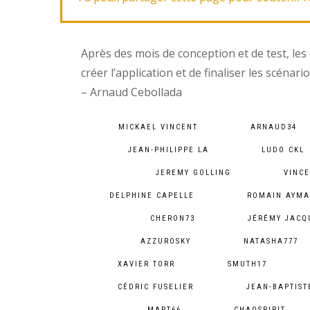
Après des mois de conception et de test, les 
créer l’application et de finaliser les scénari
– Arnaud Cebollada
MICKAEL VINCENT
ARNAUD34
JEAN-PHILIPPE LA
LUDO CKL
JEREMY GOLLING
VINCE
DELPHINE CAPELLE
ROMAIN AYM
CHERON73
JÉRÉMY JACQ
AZZUROSKY
NATASHA777
XAVIER TORR
SMUTH17
CÉDRIC FUSELIER
JEAN-BAPTIST
MART66
CHAOSPIRIT