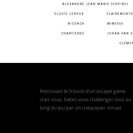
ALEXANDRE JEAN-MARIE SCHEIBEL
ELODIE LEROUX
CLAIREMONTO
NICOACH
MIMIE66
CHARTIERDE
JOHAN VAN 
CLÉME
Retrouvez le frisson d’un escape game
chez vous. Faîtes vous challenger tout au
long du jeu par un coéquipier virtuel.