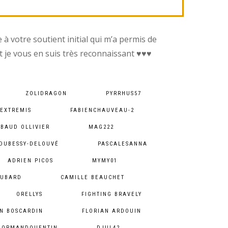
à votre soutient initial qui m’a permis de
t je vous en suis très reconnaissant ♥︎♥︎♥︎
ZOLIDRAGON
PYRRHUS57
NEXTREMIS
FABIENCHAUVEAU-2
IBAUD OLLIVIER
MAG222
DUBESSY-DELOUVÉ
PASCALESANNA
ADRIEN PICOS
MYMY01
OUBARD
CAMILLE BEAUCHET
ORELLYS
FIGHTING BRAVELY
N BOSCARDIN
FLORIAN ARDOUIN
NORMANDQUENTIN
DJUL42