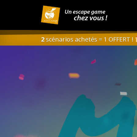
2
scénarios achetés = 1 OFFERT !