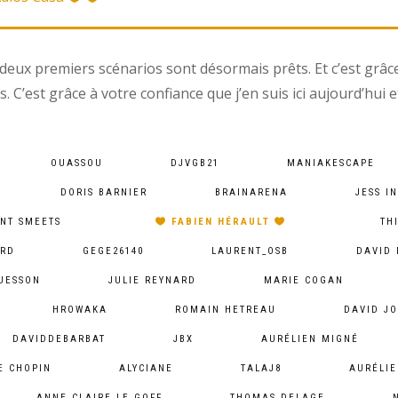
deux premiers scénarios sont désormais prêts. Et c’est grâce 
os. C’est grâce à votre confiance que j’en suis ici aujourd’hui e
OUASSOU
DJVGB21
MANIAKESCAPE
DORIS BARNIER
BRAINARENA
JESS I
NT SMEETS
FABIEN HÉRAULT
TH
ARD
GEGE26140
LAURENT_OSB
DAVID 
UESSON
JULIE REYNARD
MARIE COGAN
HROWAKA
ROMAIN HETREAU
DAVID J
DAVIDDEBARBAT
JBX
AURÉLIEN MIGNÉ
E CHOPIN
ALYCIANE
TALAJ8
AURÉLIE
ANNE CLAIRE LE GOFF
THOMAS DELAGE