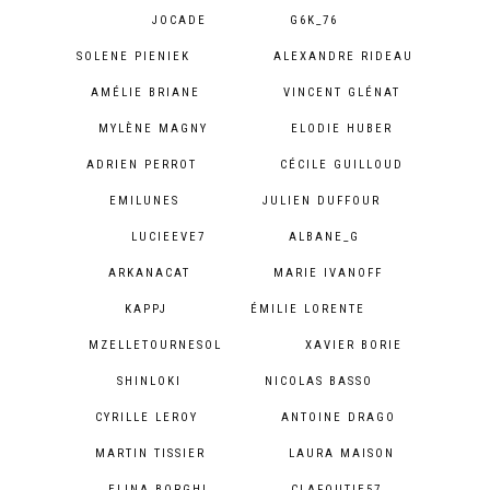
JOCADE
G6K_76
SOLENE PIENIEK
ALEXANDRE RIDEAU
AMÉLIE BRIANE
VINCENT GLÉNAT
MYLÈNE MAGNY
ELODIE HUBER
ADRIEN PERROT
CÉCILE GUILLOUD
EMILUNES
JULIEN DUFFOUR
LUCIEEVE7
ALBANE_G
ARKANACAT
MARIE IVANOFF
KAPPJ
ÉMILIE LORENTE
MZELLETOURNESOL
XAVIER BORIE
SHINLOKI
NICOLAS BASSO
CYRILLE LEROY
ANTOINE DRAGO
MARTIN TISSIER
LAURA MAISON
ELINA BORGHI
CLAFOUTIE57