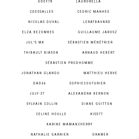
GDEF78
LAURORELLA
CDESSALLES
CEDRIC MANHES
NICOLAS DUVAL
LERATBAVARD
ELZA BEZOMBES
GUILLAUME JAROSZ
JUL'S MK
SÉBASTIEN MÉNÉTRIER
THIBAULT BIASON
ARNAUD HEBERT
SÉBASTIEN PRODHOMME
JONATHAN GLANDU
MATTHIEU HERVE
DAD66
SOPHIECOUTURIER
JULY-37
ALEXANDRA BERNON
SYLVAIN COLLIN
DIANE GUITTON
CELINE HOULLE
KISS77
KARINE MAMANCHERRY
NATHALIE GARNIER
DRAWER