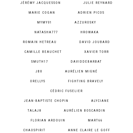
JÉRÉMY JACQUESSON
JULIE REYNARD
MARIE COGAN
ADRIEN PICOS
MYMY01
AZZUROSKY
NATASHA777
HROWAKA
ROMAIN HETREAU
DAVID JOUBARD
CAMILLE BEAUCHET
XAVIER TORR
SMUTH17
DAVIDDEBARBAT
JBX
AURÉLIEN MIGNÉ
ORELLYS
FIGHTING BRAVELY
CÉDRIC FUSELIER
JEAN-BAPTISTE CHOPIN
ALYCIANE
TALAJ8
AURÉLIEN BOSCARDIN
FLORIAN ARDOUIN
MART66
CHAOSPIRIT
ANNE CLAIRE LE GOFF