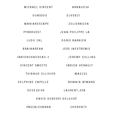
MICKAEL VINCENT
ARNAUD34
OUASSOU
DJVGB21
MANIAKESCAPE
ZOLIDRAGON
PYRRHUS57
JEAN-PHILIPPE LA
LUDO CKL
DORIS BARNIER
BRAINARENA
JESS INEXTREMIS
FABIENCHAUVEAU-2
JEREMY GOLLING
VINCENT SMEETS
FABIEN HÉRAULT
THIBAUD OLLIVIER
MAG222
DELPHINE CAPELLE
ROMAIN AYMARD
GEGE26140
LAURENT_OSB
DAVID DUBESSY-DELOUVÉ
PASCALESANNA
CHERON73