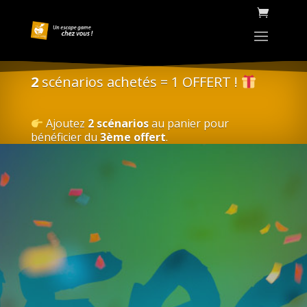
2
scénarios achetés = 1 OFFERT !
Ajoutez
2 scénarios
au panier pour
bénéficier du
3ème offert
.