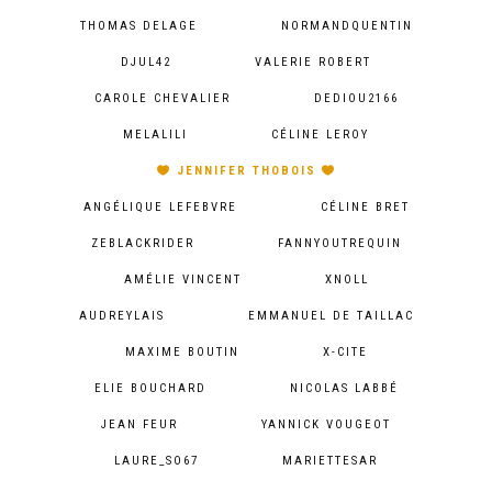
THOMAS DELAGE
NORMANDQUENTIN
DJUL42
VALERIE ROBERT
CAROLE CHEVALIER
DEDIOU2166
MELALILI
CÉLINE LEROY
JENNIFER THOBOIS
ANGÉLIQUE LEFEBVRE
CÉLINE BRET
ZEBLACKRIDER
FANNYOUTREQUIN
AMÉLIE VINCENT
XNOLL
AUDREYLAIS
EMMANUEL DE TAILLAC
MAXIME BOUTIN
X-CITE
ELIE BOUCHARD
NICOLAS LABBÉ
JEAN FEUR
YANNICK VOUGEOT
LAURE_SO67
MARIETTESAR