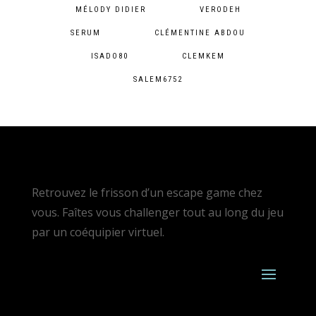
MÉLODY DIDIER
VERODEH
SERUM
CLÉMENTINE ABDOU
ISADO80
CLEMKEM
SALEM6752
Retrouvez le frisson d’un escape game chez
vous. Faîtes vous challenger tout au long du jeu
par un coéquipier virtuel.