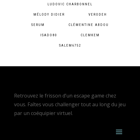
LUDOVIC CHARBONNEL
MÉLODY DIDIER
VERODEH
SERUM
CLÉMENTINE ABDOU
ISADO80
CLEMKEM
SALEM6752
Retrouvez le frisson d’un escape game chez
vous. Faîtes vous challenger tout au long du jeu
par un coéquipier virtuel.