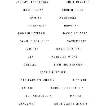
JÉRÉMY JACQUESSON
JULIE REYNARD
MARIE COGAN
ADRIEN PICOS
MYMY01
AZZUROSKY
NATASHA777
HROWAKA
ROMAIN HETREAU
DAVID JOUBARD
CAMILLE BEAUCHET
XAVIER TORR
SMUTH17
DAVIDDEBARBAT
JBX
AURÉLIEN MIGNÉ
ORELLYS
FIGHTING BRAVELY
CÉDRIC FUSELIER
JEAN-BAPTISTE CHOPIN
ALYCIANE
TALAJ8
AURÉLIEN BOSCARDIN
FLORIAN ARDOUIN
MART66
CHAOSPIRIT
ANNE CLAIRE LE GOFF