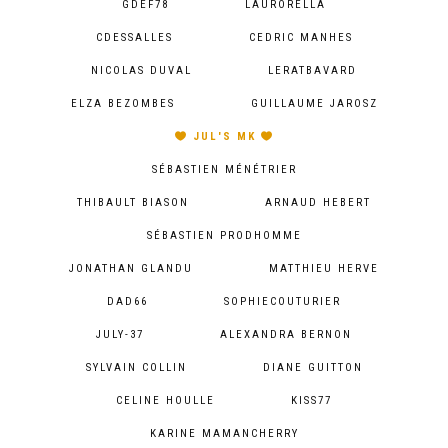
GDEF78
LAURORELLA
CDESSALLES
CEDRIC MANHES
NICOLAS DUVAL
LERATBAVARD
ELZA BEZOMBES
GUILLAUME JAROSZ
JUL'S MK
SÉBASTIEN MÉNÉTRIER
THIBAULT BIASON
ARNAUD HEBERT
SÉBASTIEN PRODHOMME
JONATHAN GLANDU
MATTHIEU HERVE
DAD66
SOPHIECOUTURIER
JULY-37
ALEXANDRA BERNON
SYLVAIN COLLIN
DIANE GUITTON
CELINE HOULLE
KISS77
KARINE MAMANCHERRY