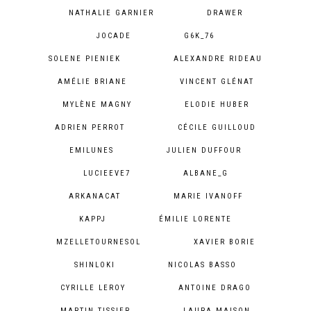
NATHALIE GARNIER
DRAWER
JOCADE
G6K_76
SOLENE PIENIEK
ALEXANDRE RIDEAU
AMÉLIE BRIANE
VINCENT GLÉNAT
MYLÈNE MAGNY
ELODIE HUBER
ADRIEN PERROT
CÉCILE GUILLOUD
EMILUNES
JULIEN DUFFOUR
LUCIEEVE7
ALBANE_G
ARKANACAT
MARIE IVANOFF
KAPPJ
ÉMILIE LORENTE
MZELLETOURNESOL
XAVIER BORIE
SHINLOKI
NICOLAS BASSO
CYRILLE LEROY
ANTOINE DRAGO
MARTIN TISSIER
LAURA MAISON