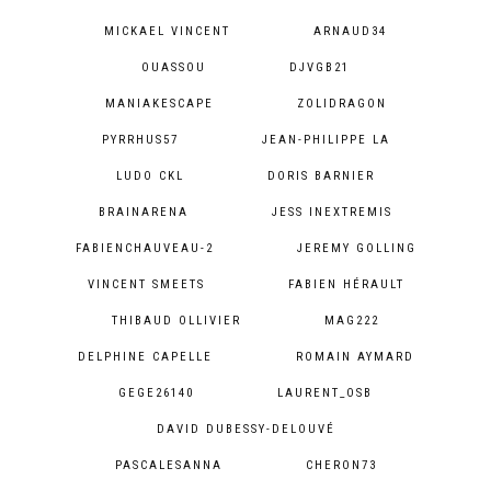
MICKAEL VINCENT
ARNAUD34
OUASSOU
DJVGB21
MANIAKESCAPE
ZOLIDRAGON
PYRRHUS57
JEAN-PHILIPPE LA
LUDO CKL
DORIS BARNIER
BRAINARENA
JESS INEXTREMIS
FABIENCHAUVEAU-2
JEREMY GOLLING
VINCENT SMEETS
FABIEN HÉRAULT
THIBAUD OLLIVIER
MAG222
DELPHINE CAPELLE
ROMAIN AYMARD
GEGE26140
LAURENT_OSB
DAVID DUBESSY-DELOUVÉ
PASCALESANNA
CHERON73