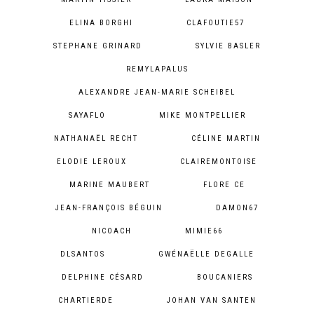
ELINA BORGHI
CLAFOUTIE57
STEPHANE GRINARD
SYLVIE BASLER
REMYLAPALUS
ALEXANDRE JEAN-MARIE SCHEIBEL
SAYAFLO
MIKE MONTPELLIER
NATHANAËL RECHT
CÉLINE MARTIN
ELODIE LEROUX
CLAIREMONTOISE
MARINE MAUBERT
FLORE CE
JEAN-FRANÇOIS BÉGUIN
DAMON67
NICOACH
MIMIE66
DLSANTOS
GWÉNAËLLE DEGALLE
DELPHINE CÉSARD
BOUCANIERS
CHARTIERDE
JOHAN VAN SANTEN