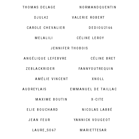
THOMAS DELAGE
NORMANDQUENTIN
DJUL42
VALERIE ROBERT
CAROLE CHEVALIER
DEDIOU2166
MELALILI
CÉLINE LEROY
JENNIFER THOBOIS
ANGÉLIQUE LEFEBVRE
CÉLINE BRET
ZEBLACKRIDER
FANNYOUTREQUIN
AMÉLIE VINCENT
XNOLL
AUDREYLAIS
EMMANUEL DE TAILLAC
MAXIME BOUTIN
X-CITE
ELIE BOUCHARD
NICOLAS LABBÉ
JEAN FEUR
YANNICK VOUGEOT
LAURE_SO67
MARIETTESAR