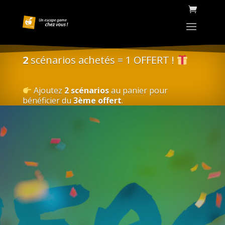
2
scénarios achetés = 1 OFFERT !
Ajoutez
2 scénarios
au panier pour
bénéficier du
3ème offert
.